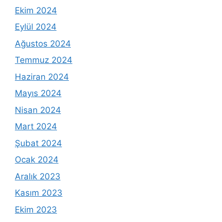
Ekim 2024
Eylül 2024
Ağustos 2024
Temmuz 2024
Haziran 2024
Mayıs 2024
Nisan 2024
Mart 2024
Şubat 2024
Ocak 2024
Aralık 2023
Kasım 2023
Ekim 2023