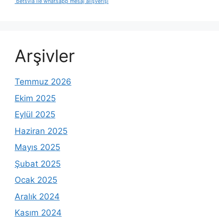
betsvia i̇le whatsapp mesaj alışverişi
Arşivler
Temmuz 2026
Ekim 2025
Eylül 2025
Haziran 2025
Mayıs 2025
Şubat 2025
Ocak 2025
Aralık 2024
Kasım 2024