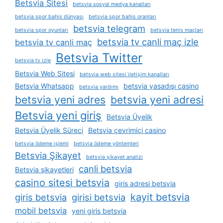
Betsvia Sitesi
betsvia sosyal medya kanalları
betsvia spor bahis dünyası
betsvia spor bahis oranları
betsvia telegram
betsvia spor oyunları
betsvia tenis maçları
betsvia tv canli maç izle
betsvia tv canli maç
Betsvia Twitter
betsvia tv izle
Betsvia Web Sitesi
betsvia web sitesi i̇letişim kanalları
Betsvia Whatsapp
betsvia yasadışı casino
betsvia yardımı
betsvia yeni adres
betsvia yeni adresi
Betsvia yeni giriş
Betsvia Üyelik
Betsvia Üyelik Süreci
Betsvia çevrimiçi casino
betsvia ödeme i̇şlemi
betsvia ödeme yöntemleri
Betsvia Şikayet
betsvia şikayet analizi
canli betsvia
Betsvia şikayetleri
casino sitesi betsvia
giris adresi betsvia
kayit betsvia
giris betsvia
girisi betsvia
mobil betsvia
yeni giris betsvia