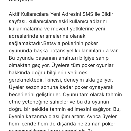
Aktif Kullanıcılara Yeni Adresini SMS ile Bildir
sayfası, kullanıcıların eski kullanıcı adlarını
kullanmalarına ve mevcut yetkilerine yeni
adreslerinde erişmelerine olanak
sağlamaktadır.Betsvia pokerinin poker
oyununda başka potansiyel kullanımları da var.
Bu oyunda başarının anahtarı bilgiye sahip
olmaktan geçiyor. Üyelere tüm poker oyunları
hakkında doğru bilgilerin verilmesi
gerekmektedir. İkincisi, deneyim akla geliyor.
Üyeler sezon sonuna kadar poker oynayarak
becerilerini geliştirirler. Oyunu tam olarak tahmin
etme yeteneğine sahipler ve bu da oyunun
doğru bir şekilde tahmin edilmesini sağlıyor. Bu,
üyenin kazanma olasılığını artırır. Ayrıca üyeler
hem içeride hem de dışarıda ne zaman poker