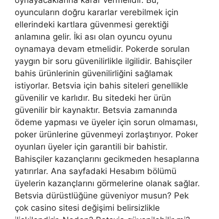
oynayacaklarına karar vermelidir. Bu,
oyuncuların doğru kararlar verebilmek için
ellerindeki kartlara güvenmesi gerektiği
anlamına gelir. İki ası olan oyuncu oyunu
oynamaya devam etmelidir. Pokerde sorulan
yaygın bir soru güvenilirlikle ilgilidir. Bahisçiler
bahis ürünlerinin güvenilirliğini sağlamak
istiyorlar. Betsvia için bahis siteleri genellikle
güvenilir ve karlıdır. Bu sitedeki her ürün
güvenilir bir kaynaktır. Betsvia zamanında
ödeme yapması ve üyeler için sorun olmaması,
poker ürünlerine güvenmeyi zorlaştırıyor. Poker
oyunları üyeler için garantili bir bahistir.
Bahisçiler kazançlarını gecikmeden hesaplarına
yatırırlar. Ana sayfadaki Hesabım bölümü
üyelerin kazançlarını görmelerine olanak sağlar.
Betsvia dürüstlüğüne güveniyor musun? Pek
çok casino sitesi değişimi belirsizlikle