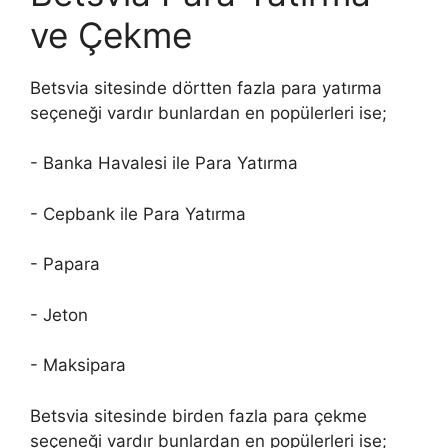
ve Çekme
Betsvia sitesinde dörtten fazla para yatırma
seçeneği vardır bunlardan en popülerleri ise;
- Banka Havalesi ile Para Yatırma
- Cepbank ile Para Yatırma
- Papara
- Jeton
- Maksipara
Betsvia sitesinde birden fazla para çekme
seçeneği vardır bunlardan en popülerleri ise;