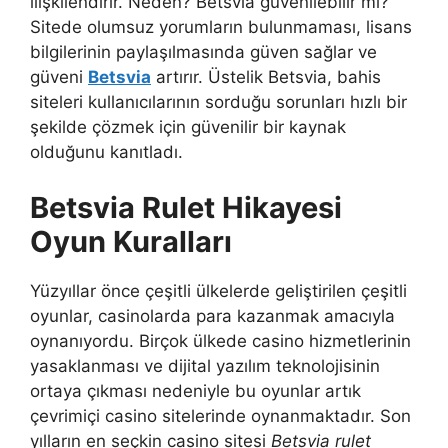
ilişkilendirir. Neden? Betsvia güvenilebilir mi?
Sitede olumsuz yorumların bulunmaması, lisans
bilgilerinin paylaşılmasında güven sağlar ve
güveni
Betsvia
artırır. Üstelik Betsvia, bahis
siteleri kullanıcılarının sorduğu sorunları hızlı bir
şekilde çözmek için güvenilir bir kaynak
olduğunu kanıtladı.
Betsvia Rulet Hikayesi
Oyun Kuralları
Yüzyıllar önce çeşitli ülkelerde geliştirilen çeşitli
oyunlar, casinolarda para kazanmak amacıyla
oynanıyordu. Birçok ülkede casino hizmetlerinin
yasaklanması ve dijital yazılım teknolojisinin
ortaya çıkması nedeniyle bu oyunlar artık
çevrimiçi casino sitelerinde oynanmaktadır. Son
yılların en seçkin casino sitesi
Betsvia rulet