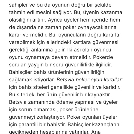
sahipler ve bu da oyunun doğru bir şekilde
tahmin edilmesini sağlıyor. Bu, üyenin kazanma
olasılığını artırır. Ayrıca üyeler hem içeride hem
de dışarıda ne zaman poker oynayacaklarına
karar vermelidir. Bu, oyuncuların doğru kararlar
verebilmek için ellerindeki kartlara güvenmesi
gerektiği anlamına gelir. İki ası olan oyuncu
oyunu oynamaya devam etmelidir. Pokerde
sorulan yaygın bir soru güvenilirlikle ilgilidir.
Bahisçiler bahis ürünlerinin güvenilirliğini
sağlamak istiyorlar.
Betsvia poker oyun kuralları
için bahis siteleri genellikle güvenilir ve karlıdır.
Bu sitedeki her ürün güvenilir bir kaynaktır.
Betsvia zamanında ödeme yapması ve üyeler
için sorun olmaması, poker ürünlerine
güvenmeyi zorlaştırıyor. Poker oyunları üyeler
için garantili bir bahistir. Bahisçiler kazançlarını
gecikmeden hesaplarına yatırırlar. Ana