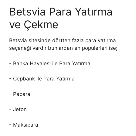
Betsvia Para Yatırma
ve Çekme
Betsvia sitesinde dörtten fazla para yatırma
seçeneği vardır bunlardan en popülerleri ise;
- Banka Havalesi ile Para Yatırma
- Cepbank ile Para Yatırma
- Papara
- Jeton
- Maksipara