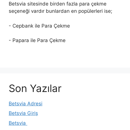
Betsvia sitesinde birden fazla para çekme
seçeneği vardır bunlardan en popülerleri ise;
- Cepbank ile Para Çekme
- Papara ile Para Çekme
Son Yazılar
Betsvia Adresi
Betsvia Giriş
Betsvia