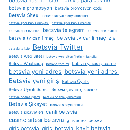
betsvia nasil bir site
betsvia para çekme
betsvia promosyon
betsvia promosyon kodu
Betsvia Sitesi
betsvia sosyal medya kanalları
betsvia spor bahis dünyası
betsvia spor bahis oranları
betsvia telegram
betsvia spor oyunları
betsvia tenis maçları
betsvia tv canli maç izle
betsvia tv canli maç
Betsvia Twitter
betsvia tv izle
Betsvia Web Sitesi
betsvia web sitesi i̇letişim kanalları
Betsvia Whatsapp
betsvia yasadışı casino
betsvia yardımı
betsvia yeni adres
betsvia yeni adresi
Betsvia yeni giriş
Betsvia Üyelik
Betsvia Üyelik Süreci
Betsvia çevrimiçi casino
betsvia ödeme i̇şlemi
betsvia ödeme yöntemleri
Betsvia Şikayet
betsvia şikayet analizi
canli betsvia
Betsvia şikayetleri
casino sitesi betsvia
giris adresi betsvia
kayit betsvia
giris betsvia
girisi betsvia