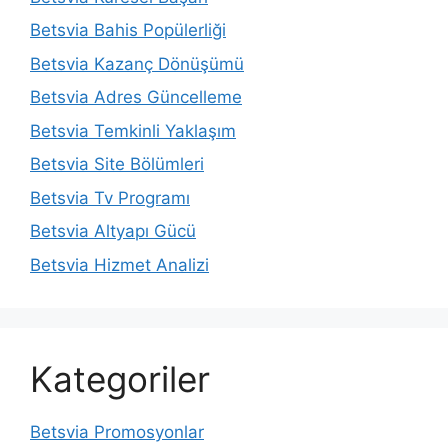
Betsvia Bahis Popülerliği
Betsvia Kazanç Dönüşümü
Betsvia Adres Güncelleme
Betsvia Temkinli Yaklaşım
Betsvia Site Bölümleri
Betsvia Tv Programı
Betsvia Altyapı Gücü
Betsvia Hizmet Analizi
Kategoriler
Betsvia Promosyonlar