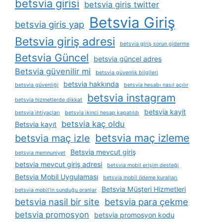
betsvia girisi
betsvia giris twitter
Betsvia Giriş
betsvia giris yap
Betsvia giriş adresi
betsvia giriş sorun giderme
Betsvia Güncel
betsvia güncel adres
Betsvia güvenilir mi
betsvia güvenlik bilgileri
betsvia hakkında
betsvia güvenliği
betsvia hesabı nasıl açılır
betsvia instagram
betsvia hizmetlerde dikkat
betsvia kayit
betsvia i̇htiyaçları
betsvia i̇kinci hesap kapatıldı
betsvia kaç oldu
Betsvia kayıt
betsvia maç izleme
betsvia maç izle
Betsvia mevcut giriş
betsvia memnuniyet
betsvia mevcut giriş adresi
betsvia mobil erişim desteği
Betsvia Mobil Uygulaması
betsvia mobil ödeme kuralları
Betsvia Müşteri Hizmetleri
betsvia mobil’in sunduğu oranlar
betsvia nasil bir site
betsvia para çekme
betsvia promosyon
betsvia promosyon kodu