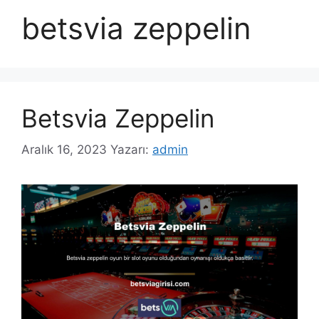
betsvia zeppelin
Betsvia Zeppelin
Aralık 16, 2023
Yazarı:
admin