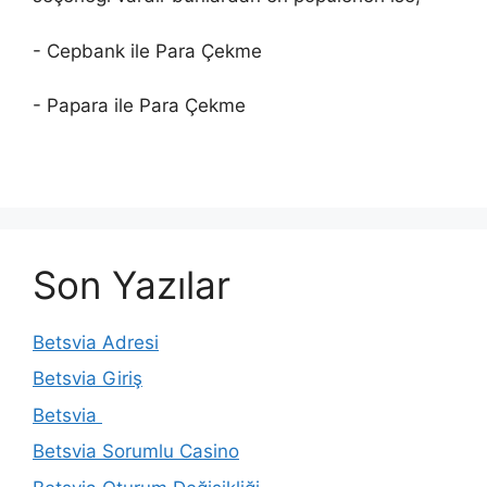
- Cepbank ile Para Çekme
- Papara ile Para Çekme
Son Yazılar
Betsvia Adresi
Betsvia Giriş
Betsvia
Betsvia Sorumlu Casino