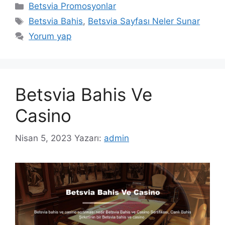
Kategoriler
Betsvia Promosyonlar
Etiketler
Betsvia Bahis
,
Betsvia Sayfası Neler Sunar
Yorum yap
Betsvia Bahis Ve
Casino
Nisan 5, 2023
Yazarı:
admin