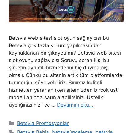
Betsvia web sitesi slot oyun sağlayıcısı bu
Betsvia çok fazla yorum yapılmasından
kaynaklanan bir şikayeti mi? Betsvia web sitesi
slot oyunu sağlayıcısı Soruyu soran kişi bu
şirketin ayrıntılı hizmetlerini hiç duymamış
olmalı. Çünkü bu sitenin artık tüm platformlarda
tanındığını söyleyebiliriz. Sınırsız kaliteli
hizmetten yararlanırken sitemizden birçok üst
modeli anında satın alabilirsiniz. Üstelik
üyeliğinizi hızlı ve …
Devamını oku…
Kategoriler
Betsvia Promosyonlar
Etiketler
Betsvia Bahis
,
betsvia i̇nceleme
,
betsvia