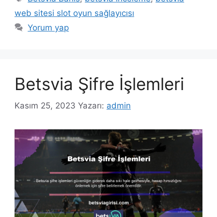
web sitesi slot oyun sağlayıcısı
Yorum yap
Betsvia Şifre İşlemleri
Kasım 25, 2023
Yazarı:
admin