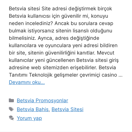
Betsvia sitesi Site adresi değiştirmek birçok
Betsvia kullanıcısı için güvenilir mi, konuyu
neden incelediniz? Ancak bu sorulara cevap
bulmak istiyorsanız sitenin lisanslı olduğunu
bilmelisiniz. Ayrıca, adres değiştiğinde
kullanıcılara ve oyunculara yeni adresi bildiren
bir site, sitenin güvenilirliğini kanıtlar. Mevcut
kullanıcılar yeni güncellenen Betsvia sitesi giriş
adresine web sitemizden erişebilirler. Betsvia
Tanıtımı Teknolojik gelişmeler çevrimiçi casino …
Devamını oku…
Kategoriler
Betsvia Promosyonlar
Etiketler
Betsvia Bahis
,
Betsvia Sitesi
Yorum yap