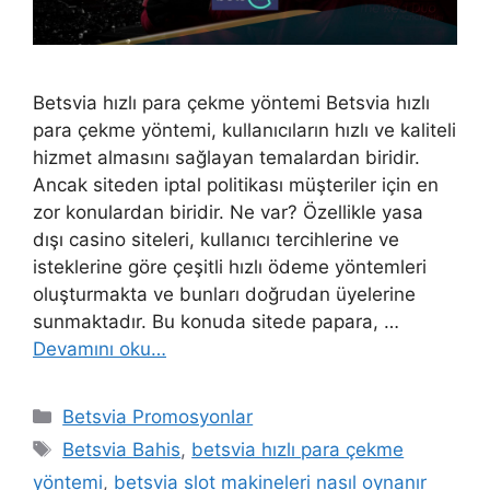
Betsvia hızlı para çekme yöntemi Betsvia hızlı
para çekme yöntemi, kullanıcıların hızlı ve kaliteli
hizmet almasını sağlayan temalardan biridir.
Ancak siteden iptal politikası müşteriler için en
zor konulardan biridir. Ne var? Özellikle yasa
dışı casino siteleri, kullanıcı tercihlerine ve
isteklerine göre çeşitli hızlı ödeme yöntemleri
oluşturmakta ve bunları doğrudan üyelerine
sunmaktadır. Bu konuda sitede papara, …
Devamını oku…
Kategoriler
Betsvia Promosyonlar
Etiketler
Betsvia Bahis
,
betsvia hızlı para çekme
yöntemi
,
betsvia slot makineleri nasıl oynanır