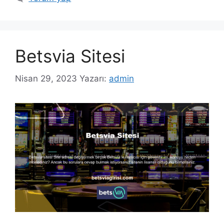
Betsvia Sitesi
Nisan 29, 2023
Yazarı:
admin