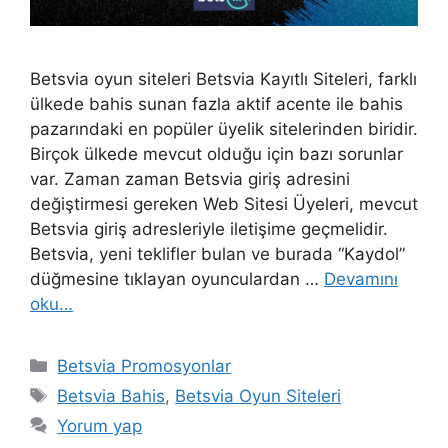
Betsvia oyun siteleri Betsvia Kayıtlı Siteleri, farklı
ülkede bahis sunan fazla aktif acente ile bahis
pazarındaki en popüler üyelik sitelerinden biridir.
Birçok ülkede mevcut olduğu için bazı sorunlar
var. Zaman zaman Betsvia giriş adresini
değiştirmesi gereken Web Sitesi Üyeleri, mevcut
Betsvia giriş adresleriyle iletişime geçmelidir.
Betsvia, yeni teklifler bulan ve burada “Kaydol”
düğmesine tıklayan oyunculardan …
Devamını
oku…
Kategoriler
Betsvia Promosyonlar
Etiketler
Betsvia Bahis
,
Betsvia Oyun Siteleri
Yorum yap