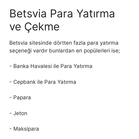
Betsvia Para Yatırma
ve Çekme
Betsvia sitesinde dörtten fazla para yatırma
seçeneği vardır bunlardan en popülerleri ise;
- Banka Havalesi ile Para Yatırma
- Cepbank ile Para Yatırma
- Papara
- Jeton
- Maksipara