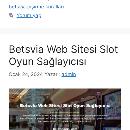
betsvia pişirme kuralları
Yorum yap
Betsvia Web Sitesi Slot
Oyun Sağlayıcısı
Ocak 24, 2024
Yazarı:
admin