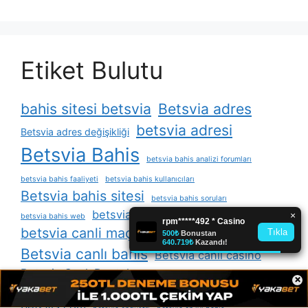
Etiket Bulutu
bahis sitesi betsvia
Betsvia adres
betsvia adresi
Betsvia adres değişikliği
Betsvia Bahis
betsvia bahis analizi forumları
betsvia bahis faaliyeti
betsvia bahis kullanıcıları
Betsvia bahis sitesi
betsvia bahis soruları
betsvia bonus
betsvia canli
betsvia bahis web
betsvia canli maç izle
Betsvia canlı bahis
Betsvia canlı casino
Betsvia Canlı Destek
betsvia canlı destek hattı
×
betsvia casino sitesi
betsvia casino poker kuralları nelerdir
betsvia com