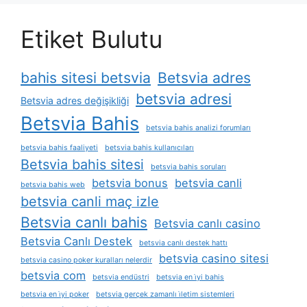
Etiket Bulutu
bahis sitesi betsvia
Betsvia adres
betsvia adresi
Betsvia adres değişikliği
Betsvia Bahis
betsvia bahis analizi forumları
betsvia bahis faaliyeti
betsvia bahis kullanıcıları
Betsvia bahis sitesi
betsvia bahis soruları
betsvia bonus
betsvia canli
betsvia bahis web
betsvia canli maç izle
Betsvia canlı bahis
Betsvia canlı casino
Betsvia Canlı Destek
betsvia canlı destek hattı
betsvia casino sitesi
betsvia casino poker kuralları nelerdir
betsvia com
betsvia endüstri
betsvia en i̇yi bahis
betsvia en i̇yi poker
betsvia gerçek zamanlı i̇letim sistemleri