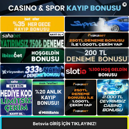
×
Betsvia GİRİŞ İÇİN TIKLAYINIZ!