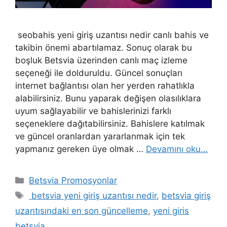
seobahis yeni giriş uzantısı nedir canlı bahis ve
takibin önemi abartılamaz. Sonuç olarak bu
boşluk Betsvia üzerinden canlı maç izleme
seçeneği ile dolduruldu. Güncel sonuçları
internet bağlantısı olan her yerden rahatlıkla
alabilirsiniz. Bunu yaparak değişen olasılıklara
uyum sağlayabilir ve bahislerinizi farklı
seçeneklere dağıtabilirsiniz. Bahislere katılmak
ve güncel oranlardan yararlanmak için tek
yapmanız gereken üye olmak …
Devamını oku…
Kategoriler
Betsvia Promosyonlar
Etiketler
betsvia yeni giriş uzantısı nedir
,
betsvia giriş
uzantısındaki en son güncelleme
,
yeni giris
betsvia