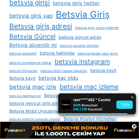
betsvia girisi
betsvia giris twitter
Betsvia Giriş
betsvia giris yap
Betsvia giriş adresi
betsvia giriş sorun giderme
Betsvia Güncel
betsvia güncel adres
Betsvia güvenilir mi
betsvia güvenlik bilgileri
betsvia hakkında
betsvia güvenliği
betsvia hesabı nasıl açılır
betsvia instagram
betsvia hizmetlerde dikkat
betsvia kayit
betsvia i̇htiyaçları
betsvia i̇kinci hesap kapatıldı
betsvia kaç oldu
Betsvia kayıt
betsvia maç izleme
betsvia maç izle
Betsvia mevcut giriş
betsvia memnuniyet
betsvia mevcut giriş adresi
betsvia mobil erişim desteği
Betsvia Mobil Uygulaması
betsvia mobil ödeme kuralları
Betsvia Müşteri Hizmetleri
betsvia mobil’in sunduğu oranlar
×
betsvia nasil bir site
betsvia para çekme
betsvia promosyon
betsvia promosyon kodu