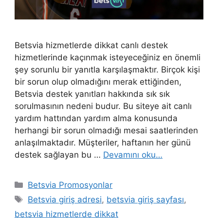
Betsvia hizmetlerde dikkat canlı destek
hizmetlerinde kaçınmak isteyeceğiniz en önemli
şey sorunlu bir yanıtla karşılaşmaktır. Birçok kişi
bir sorun olup olmadığını merak ettiğinden,
Betsvia destek yanıtları hakkında sık sık
sorulmasının nedeni budur. Bu siteye ait canlı
yardım hattından yardım alma konusunda
herhangi bir sorun olmadığı mesai saatlerinden
anlaşılmaktadır. Müşteriler, haftanın her günü
destek sağlayan bu …
Devamını oku…
Kategoriler
Betsvia Promosyonlar
Etiketler
Betsvia giriş adresi
,
betsvia giriş sayfası
,
betsvia hizmetlerde dikkat