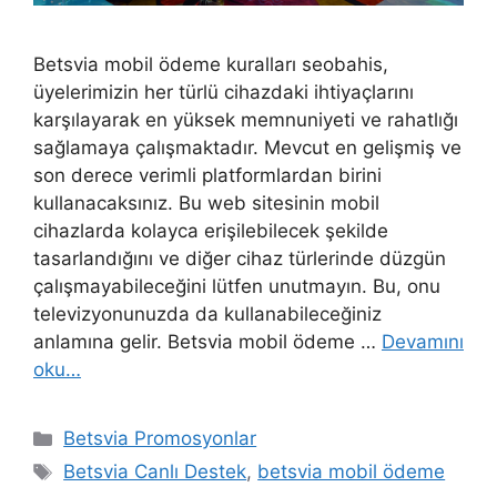
Betsvia mobil ödeme kuralları seobahis,
üyelerimizin her türlü cihazdaki ihtiyaçlarını
karşılayarak en yüksek memnuniyeti ve rahatlığı
sağlamaya çalışmaktadır. Mevcut en gelişmiş ve
son derece verimli platformlardan birini
kullanacaksınız. Bu web sitesinin mobil
cihazlarda kolayca erişilebilecek şekilde
tasarlandığını ve diğer cihaz türlerinde düzgün
çalışmayabileceğini lütfen unutmayın. Bu, onu
televizyonunuzda da kullanabileceğiniz
anlamına gelir. Betsvia mobil ödeme …
Devamını
oku…
Kategoriler
Betsvia Promosyonlar
Etiketler
Betsvia Canlı Destek
,
betsvia mobil ödeme