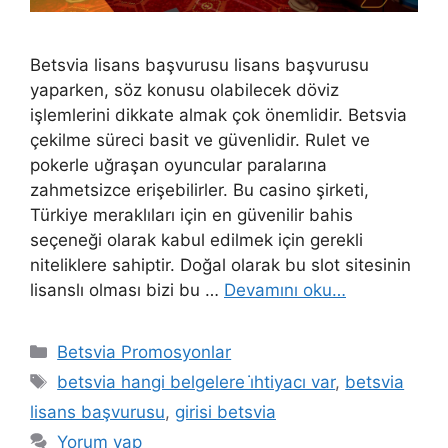
Betsvia lisans başvurusu lisans başvurusu
yaparken, söz konusu olabilecek döviz
işlemlerini dikkate almak çok önemlidir. Betsvia
çekilme süreci basit ve güvenlidir. Rulet ve
pokerle uğraşan oyuncular paralarına
zahmetsizce erişebilirler. Bu casino şirketi,
Türkiye meraklıları için en güvenilir bahis
seçeneği olarak kabul edilmek için gerekli
niteliklere sahiptir. Doğal olarak bu slot sitesinin
lisanslı olması bizi bu …
Devamını oku…
Kategoriler
Betsvia Promosyonlar
Etiketler
betsvia hangi belgelere i̇htiyacı var
,
betsvia
lisans başvurusu
,
girisi betsvia
Yorum yap