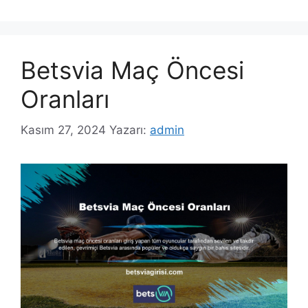
Betsvia Maç Öncesi
Oranları
Kasım 27, 2024
Yazarı:
admin