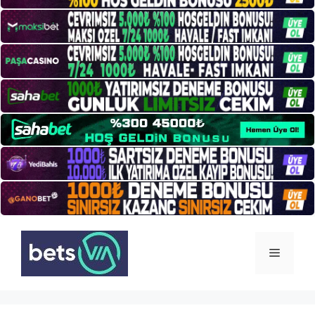
İçeriğe
atla
Menü