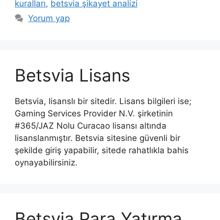
kuralları
,
betsvia şikayet analizi
Yorum yap
Betsvia Lisans
Betsvia, lisanslı bir sitedir. Lisans bilgileri ise;
Gaming Services Provider N.V. şirketinin
#365/JAZ Nolu Curacao lisansı altında
lisanslanmıştır. Betsvia sitesine güvenli bir
şekilde giriş yapabilir, sitede rahatlıkla bahis
oynayabilirsiniz.
Betsvia Para Yatırma