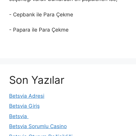
- Cepbank ile Para Çekme
- Papara ile Para Çekme
Son Yazılar
Betsvia Adresi
Betsvia Giriş
Betsvia
Betsvia Sorumlu Casino