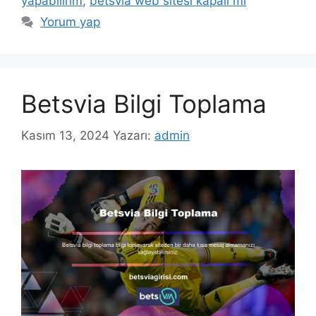
yapabilirim
,
betsvia web sitesi kapalı mı
Yorum yap
Betsvia Bilgi Toplama
Kasım 13, 2024
Yazarı:
admin