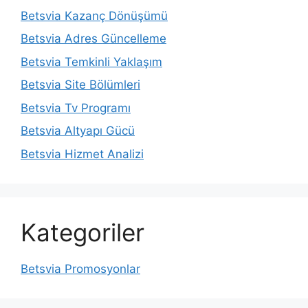
Betsvia Kazanç Dönüşümü
Betsvia Adres Güncelleme
Betsvia Temkinli Yaklaşım
Betsvia Site Bölümleri
Betsvia Tv Programı
Betsvia Altyapı Gücü
Betsvia Hizmet Analizi
Kategoriler
Betsvia Promosyonlar