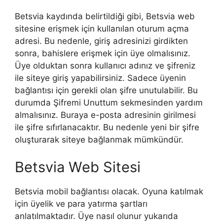
Betsvia kaydında belirtildiği gibi, Betsvia web
sitesine erişmek için kullanılan oturum açma
adresi. Bu nedenle, giriş adresinizi girdikten
sonra, bahislere erişmek için üye olmalısınız.
Üye olduktan sonra kullanıcı adınız ve şifreniz
ile siteye giriş yapabilirsiniz. Sadece üyenin
bağlantısı için gerekli olan şifre unutulabilir. Bu
durumda Şifremi Unuttum sekmesinden yardım
almalısınız. Buraya e-posta adresinin girilmesi
ile şifre sıfırlanacaktır. Bu nedenle yeni bir şifre
oluşturarak siteye bağlanmak mümkündür.
Betsvia Web Sitesi
Betsvia mobil bağlantısı olacak. Oyuna katılmak
için üyelik ve para yatırma şartları
anlatılmaktadır. Üye nasıl olunur yukarıda