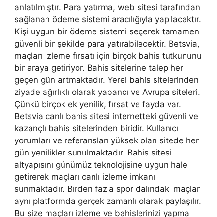
anlatılmıştır. Para yatırma, web sitesi tarafından
sağlanan ödeme sistemi aracılığıyla yapılacaktır.
Kişi uygun bir ödeme sistemi seçerek tamamen
güvenli bir şekilde para yatırabilecektir. Betsvia,
maçları izleme fırsatı için birçok bahis tutkununu
bir araya getiriyor. Bahis sitelerine talep her
geçen gün artmaktadır. Yerel bahis sitelerinden
ziyade ağırlıklı olarak yabancı ve Avrupa siteleri.
Çünkü birçok ek yenilik, fırsat ve fayda var.
Betsvia canlı bahis sitesi internetteki güvenli ve
kazançlı bahis sitelerinden biridir. Kullanıcı
yorumları ve referansları yüksek olan sitede her
gün yenilikler sunulmaktadır. Bahis sitesi
altyapısını günümüz teknolojisine uygun hale
getirerek maçları canlı izleme imkanı
sunmaktadır. Birden fazla spor dalındaki maçlar
aynı platformda gerçek zamanlı olarak paylaşılır.
Bu size maçları izleme ve bahislerinizi yapma