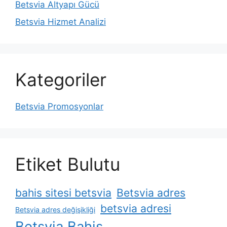
Betsvia Altyapı Gücü
Betsvia Hizmet Analizi
Kategoriler
Betsvia Promosyonlar
Etiket Bulutu
bahis sitesi betsvia
Betsvia adres
betsvia adresi
Betsvia adres değişikliği
Betsvia Bahis