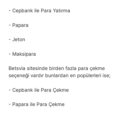
- Cepbank ile Para Yatırma
- Papara
- Jeton
- Maksipara
Betsvia sitesinde birden fazla para çekme
seçeneği vardır bunlardan en popülerleri ise;
- Cepbank ile Para Çekme
- Papara ile Para Çekme