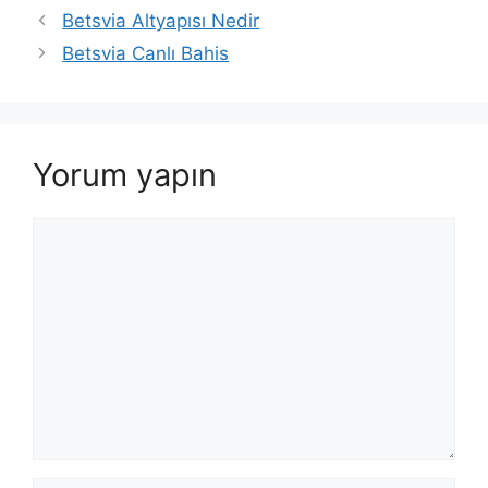
Betsvia Altyapısı Nedir
Betsvia Canlı Bahis
Yorum yapın
Yorum