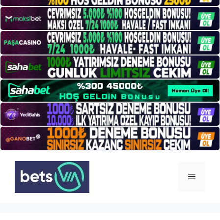
İçeriğe
atla
Menü