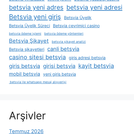
betsvia yeni adres
betsvia yeni adresi
Betsvia yeni giriş
Betsvia Üyelik
Betsvia Üyelik Süreci
Betsvia çevrimiçi casino
betsvia ödeme i̇şlemi
betsvia ödeme yöntemleri
Betsvia Şikayet
betsvia şikayet analizi
canli betsvia
Betsvia şikayetleri
casino sitesi betsvia
giris adresi betsvia
kayit betsvia
giris betsvia
girisi betsvia
mobil betsvia
yeni giris betsvia
betsvia i̇le whatsapp mesaj alışverişi
Arşivler
Temmuz 2026