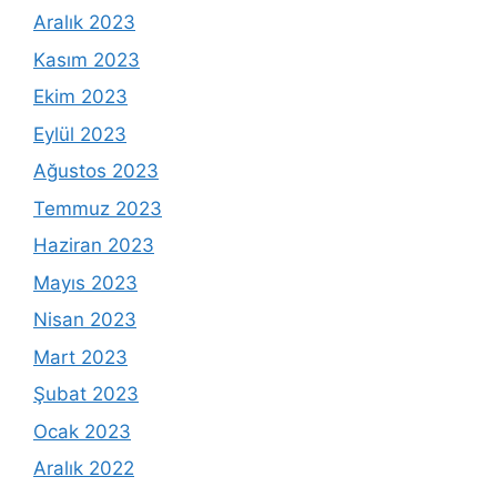
Aralık 2023
Kasım 2023
Ekim 2023
Eylül 2023
Ağustos 2023
Temmuz 2023
Haziran 2023
Mayıs 2023
Nisan 2023
Mart 2023
Şubat 2023
Ocak 2023
Aralık 2022