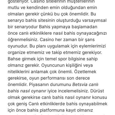
gösteriyor. Casino sitelerinin müşterilerinin
mutlu ve kendinden emin olduğundan emin
olmaları gerekir çünkü bu çok önemlidir. Bu
senaryo bahis sitesinin oluşturduğu varsayımsal
bir senaryodur Bahis yapmaya başlamadan
önce canlı etkinliklere nasıl bahis oynayacağınızı
öğrenmelisiniz. Casino her zaman bir şans
oyunudur. Bu planı uygulamak için eylemlerimizi
organize etmemiz ve takip etmemiz gerekiyor.
Bahse girmek için temel spor bilgisine sahip
olmanız gerekir. Oyuncunun kişiliğini veya
niteliklerini anlamak çok önemli. Özetlemek
gerekirse, oyun performansı son derece
önemlidir. Piyasanın durumunu
Betsvia canlı
bahis nasıl oynanır
iyice incelemelisiniz. Dürüst
olmak gerekirse canlı bahis nasıl oynanır konusu
çok geniş Canlı etkinliklerde bahis oynayabilmek
için önce bahis platformuna kayıt olmanız