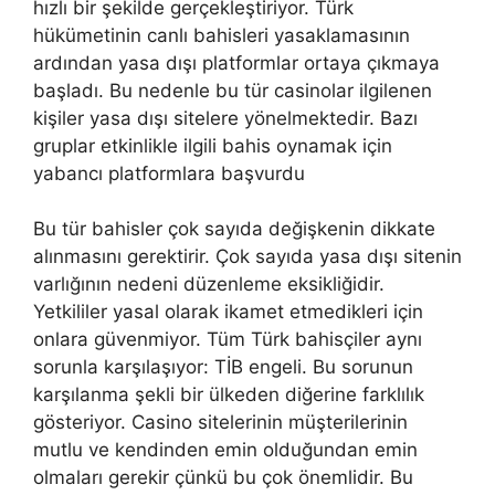
hızlı bir şekilde gerçekleştiriyor. Türk
hükümetinin canlı bahisleri yasaklamasının
ardından yasa dışı platformlar ortaya çıkmaya
başladı. Bu nedenle bu tür casinolar ilgilenen
kişiler yasa dışı sitelere yönelmektedir. Bazı
gruplar etkinlikle ilgili bahis oynamak için
yabancı platformlara başvurdu
Bu tür bahisler çok sayıda değişkenin dikkate
alınmasını gerektirir. Çok sayıda yasa dışı sitenin
varlığının nedeni düzenleme eksikliğidir.
Yetkililer yasal olarak ikamet etmedikleri için
onlara güvenmiyor. Tüm Türk bahisçiler aynı
sorunla karşılaşıyor: TİB engeli. Bu sorunun
karşılanma şekli bir ülkeden diğerine farklılık
gösteriyor. Casino sitelerinin müşterilerinin
mutlu ve kendinden emin olduğundan emin
olmaları gerekir çünkü bu çok önemlidir. Bu