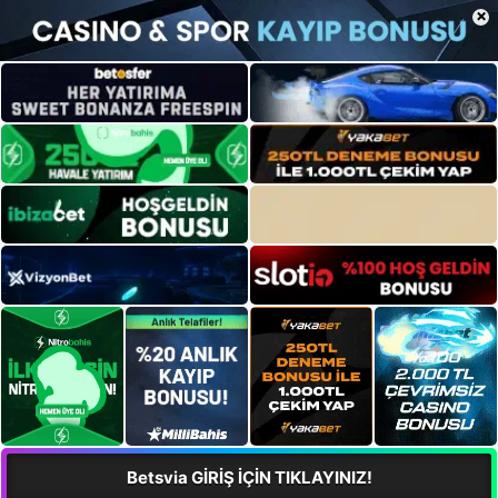
×
Betsvia GİRİŞ İÇİN TIKLAYINIZ!