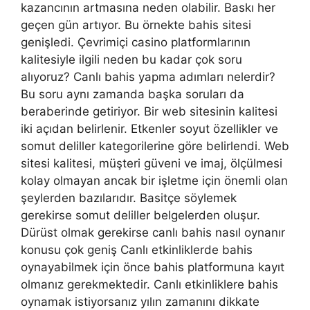
kazancının artmasına neden olabilir. Baskı her
geçen gün artıyor. Bu örnekte bahis sitesi
genişledi. Çevrimiçi casino platformlarının
kalitesiyle ilgili neden bu kadar çok soru
alıyoruz? Canlı bahis yapma adımları nelerdir?
Bu soru aynı zamanda başka soruları da
beraberinde getiriyor. Bir web sitesinin kalitesi
iki açıdan belirlenir. Etkenler soyut özellikler ve
somut deliller kategorilerine göre belirlendi. Web
sitesi kalitesi, müşteri güveni ve imaj, ölçülmesi
kolay olmayan ancak bir işletme için önemli olan
şeylerden bazılarıdır. Basitçe söylemek
gerekirse somut deliller belgelerden oluşur.
Dürüst olmak gerekirse canlı bahis nasıl oynanır
konusu çok geniş Canlı etkinliklerde bahis
oynayabilmek için önce bahis platformuna kayıt
olmanız gerekmektedir. Canlı etkinliklere bahis
oynamak istiyorsanız yılın zamanını dikkate