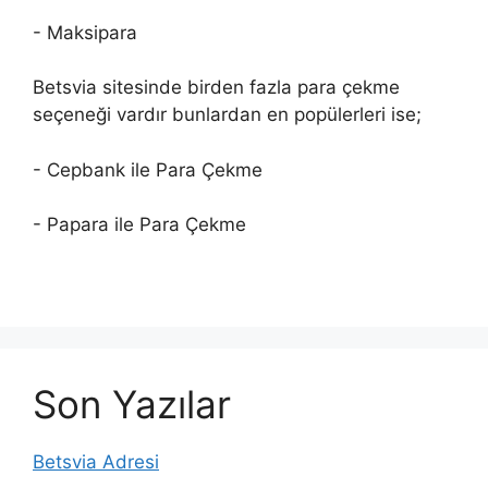
- Maksipara
Betsvia sitesinde birden fazla para çekme
seçeneği vardır bunlardan en popülerleri ise;
- Cepbank ile Para Çekme
- Papara ile Para Çekme
Son Yazılar
Betsvia Adresi