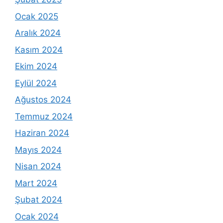
Ocak 2025
Aralık 2024
Kasım 2024
Ekim 2024
Eylül 2024
Ağustos 2024
Temmuz 2024
Haziran 2024
Mayıs 2024
Nisan 2024
Mart 2024
Şubat 2024
Ocak 2024