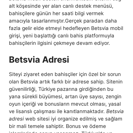
alt köşesinde yer alan canlı destek menüsü,
bahisçilere günün her saati bilgi vermek
amacıyla tasarlanmıştır.Gerçek paradan daha
fazla gelir elde etmeyi hedefleyen Betsvia mobil
girişi, yeni başlattığı canlı bahis platformuyla
bahisçilerin ilgisini çekmeye devam ediyor.
Betsvia Adresi
Siteyi ziyaret eden bahisçiler için özel bir sorun
olan Betsvia artık farklı bir adrese sahip. Sitenin
güvenilirliği, Türkiye pazarına girdiğinden bu
yana sürekli büyümesi, artan üye sayısı, zengin
oyun içeriği ve bonusların mevcut olması, yasal
ve lisanslı çalışması ile kanıtlanmaktadır.
Betsvia
adresi
web sitesi iyi organize edilmiş ve sağlam
bir mali temele sahiptir. Bonus ve ödeme