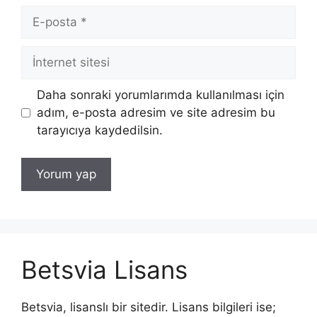
E-
posta
İnternet
sitesi
Daha sonraki yorumlarımda kullanılması için
adım, e-posta adresim ve site adresim bu
tarayıcıya kaydedilsin.
Betsvia Lisans
Betsvia, lisanslı bir sitedir. Lisans bilgileri ise;