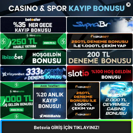
×
Betsvia GİRİŞ İÇİN TIKLAYINIZ!