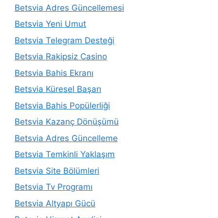
Betsvia Adres Güncellemesi
Betsvia Yeni Umut
Betsvia Telegram Desteği
Betsvia Rakipsiz Casino
Betsvia Bahis Ekranı
Betsvia Küresel Başarı
Betsvia Bahis Popülerliği
Betsvia Kazanç Dönüşümü
Betsvia Adres Güncelleme
Betsvia Temkinli Yaklaşım
Betsvia Site Bölümleri
Betsvia Tv Programı
Betsvia Altyapı Gücü