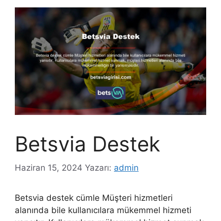
Betsvia Destek
Haziran 15, 2024
Yazarı:
admin
Betsvia destek cümle Müşteri hizmetleri
alanında bile kullanıcılara mükemmel hizmeti