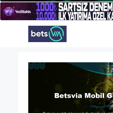
İçeriğe
atla