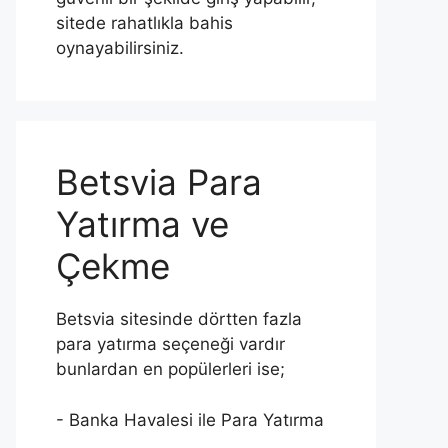
sitede rahatlıkla bahis
oynayabilirsiniz.
Betsvia Para
Yatırma ve
Çekme
Betsvia sitesinde dörtten fazla
para yatırma seçeneği vardır
bunlardan en popülerleri ise;
- Banka Havalesi ile Para Yatırma