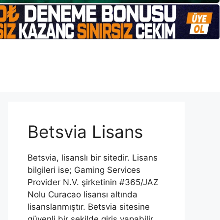
Betsvia Lisans
Betsvia, lisanslı bir sitedir. Lisans
bilgileri ise; Gaming Services
Provider N.V. şirketinin #365/JAZ
Nolu Curacao lisansı altında
lisanslanmıştır. Betsvia sitesine
güvenli bir şekilde giriş yapabilir,