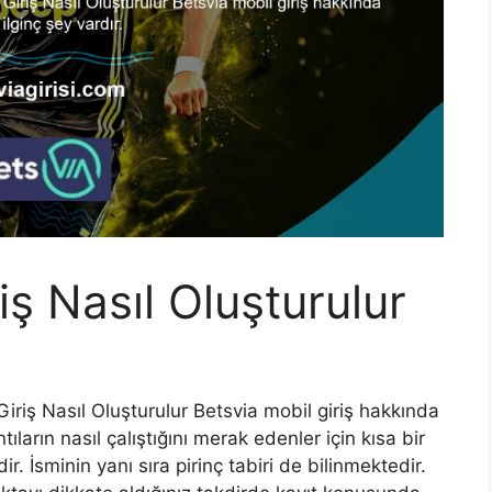
iş Nasıl Oluşturulur
 Giriş Nasıl Oluşturulur Betsvia mobil giriş hakkında
ıların nasıl çalıştığını merak edenler için kısa bir
r. İsminin yanı sıra pirinç tabiri de bilinmektedir.