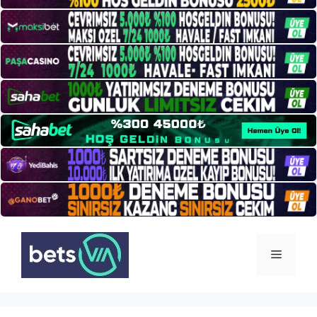
İçeriğe
atla
Menü