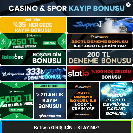
×
Betsvia GİRİŞ İÇİN TIKLAYINIZ!