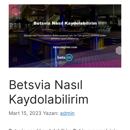
Betsvia Nasıl
Kaydolabilirim
Mart 15, 2023
Yazarı:
admin