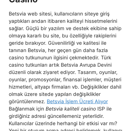
Betsvia web sitesi, kullanıcıların siteye giriş
yaptıkları andan itibaren kaliteyi hissetmelerini
sağlar. Güçlü bir yazılım ve destek ekibine sahip
olmaya kararlı bu site, bu özelliğiyle rakiplerini
geride bırakıyor. Güvenilirliği ve kalitesi ile
tanınan Betsvia, her geçen gün daha fazla
casino tutkununun ilgisini çekmektedir. Türk
casino tutkunları artık Betsvia Avrupa Devini
düzenli olarak ziyaret ediyor. Tasarım, oyunlar,
oyunlar, promosyonlar, finansal işlemler, müşteri
hizmetleri, altyapı firmaları vb. Değişiklikler dahil
olmak üzere sitede yapılan değişiklikler
görüntülenmez.
Betsvia İşlem Ücreti Alıyor
Bağlanmak için
Betsvia kaliteli casino
ISP ile
girdiğiniz adresi güncellemeniz yeterlidir.
Kullanıcılar üzerinde herhangi bir etkisi var mı?
Yeni bir oturum açma adresi belirlemek, kullanıcı