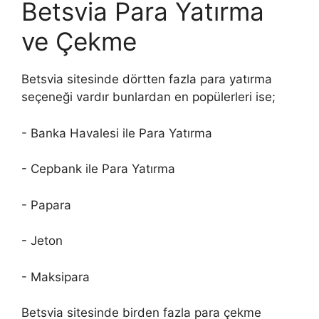
Betsvia Para Yatırma
ve Çekme
Betsvia sitesinde dörtten fazla para yatırma
seçeneği vardır bunlardan en popülerleri ise;
- Banka Havalesi ile Para Yatırma
- Cepbank ile Para Yatırma
- Papara
- Jeton
- Maksipara
Betsvia sitesinde birden fazla para çekme