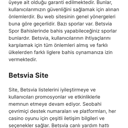
üyeye ait olduğu garanti edilmektedir. Bunlar,
kullanıcılarımızın güvenliğini sağlamak için alınan
önlemlerdir. Bu web sitesinin genel yönergeleri
buna göre geçerlidir. Bazı sporlar var. Betsvia
Spor Bahislerinde bahis yapabileceğiniz sporlar
bunlardır. Betsvia, kullanıcılarının ihtiyaçlarını
karşılamak için tüm önlemleri almış ve farklı
ülkelerden farklı liglere bahis oynamanıza izin
vermektedir.
Betsvia Site
Site, Betsvia listelerini iyileştirmeye ve
kullanıcıları promosyonlar ve etkinliklerle
memnun etmeye devam ediyor. Seobahi
çevrimiçi destek numaraları ve platformları, her
casino oyunu için çeşitli iletişim bilgileri ve
seçenekler sağlar. Betsvia canlı yardım hattı