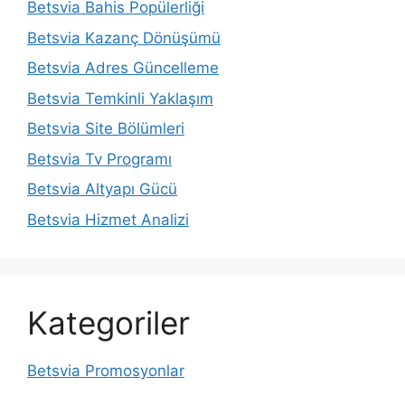
Betsvia Bahis Popülerliği
Betsvia Kazanç Dönüşümü
Betsvia Adres Güncelleme
Betsvia Temkinli Yaklaşım
Betsvia Site Bölümleri
Betsvia Tv Programı
Betsvia Altyapı Gücü
Betsvia Hizmet Analizi
Kategoriler
Betsvia Promosyonlar