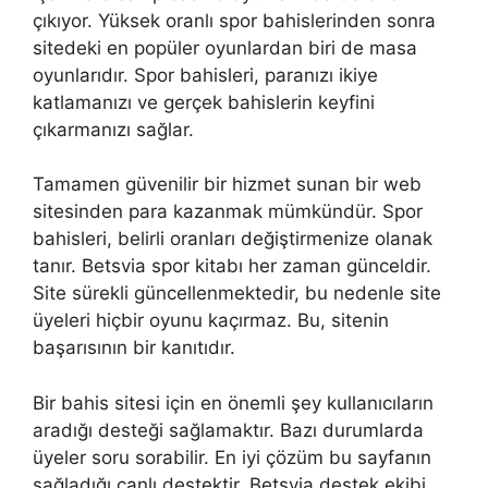
çıkıyor. Yüksek oranlı spor bahislerinden sonra
sitedeki en popüler oyunlardan biri de masa
oyunlarıdır. Spor bahisleri, paranızı ikiye
katlamanızı ve gerçek bahislerin keyfini
çıkarmanızı sağlar.
Tamamen güvenilir bir hizmet sunan bir web
sitesinden para kazanmak mümkündür. Spor
bahisleri, belirli oranları değiştirmenize olanak
tanır. Betsvia spor kitabı her zaman günceldir.
Site sürekli güncellenmektedir, bu nedenle site
üyeleri hiçbir oyunu kaçırmaz. Bu, sitenin
başarısının bir kanıtıdır.
Bir bahis sitesi için en önemli şey kullanıcıların
aradığı desteği sağlamaktır. Bazı durumlarda
üyeler soru sorabilir. En iyi çözüm bu sayfanın
sağladığı canlı destektir. Betsvia destek ekibi