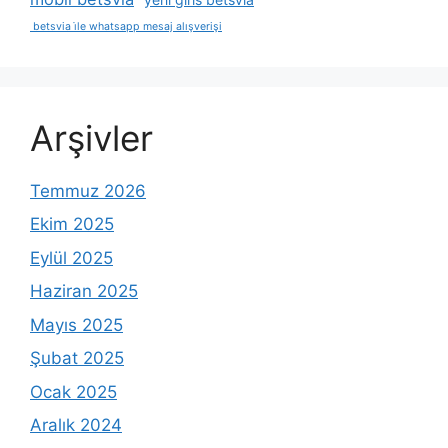
betsvia i̇le whatsapp mesaj alışverişi
Arşivler
Temmuz 2026
Ekim 2025
Eylül 2025
Haziran 2025
Mayıs 2025
Şubat 2025
Ocak 2025
Aralık 2024