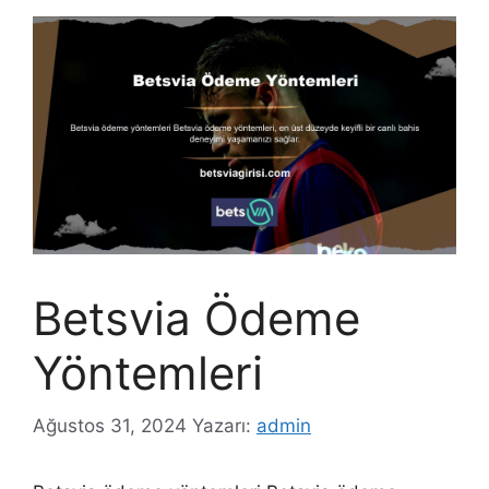
Betsvia Ödeme
Yöntemleri
Ağustos 31, 2024
Yazarı:
admin