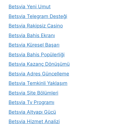
Betsvia Yeni Umut
Betsvia Telegram Desteği
Betsvia Rakipsiz Casino
Betsvia Bahis Ekranı
Betsvia Küresel Başarı
Betsvia Bahis Popülerliği
Betsvia Kazanç Dönüşümü
Betsvia Adres Güncelleme
Betsvia Temkinli Yaklaşım
Betsvia Site Bölümleri
Betsvia Tv Programı
Betsvia Altyapı Gücü
Betsvia Hizmet Analizi