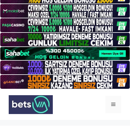
İçeriğe
atla
Menü