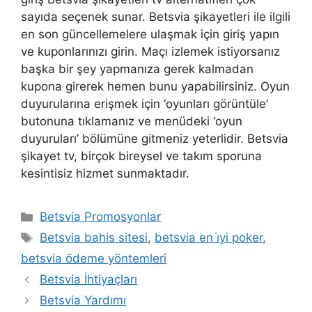
sayıda seçenek sunar. Betsvia şikayetleri ile ilgili
en son güncellemelere ulaşmak için giriş yapın
ve kuponlarınızı girin. Maçı izlemek istiyorsanız
başka bir şey yapmanıza gerek kalmadan
kupona girerek hemen bunu yapabilirsiniz. Oyun
duyurularına erişmek için ‘oyunları görüntüle’
butonuna tıklamanız ve menüdeki ‘oyun
duyuruları’ bölümüne gitmeniz yeterlidir. Betsvia
şikayet tv, birçok bireysel ve takım sporuna
kesintisiz hizmet sunmaktadır.
Kategoriler
Betsvia Promosyonlar
Etiketler
Betsvia bahis sitesi
,
betsvia en i̇yi poker
,
betsvia ödeme yöntemleri
Betsvia İhtiyaçları
Betsvia Yardımı