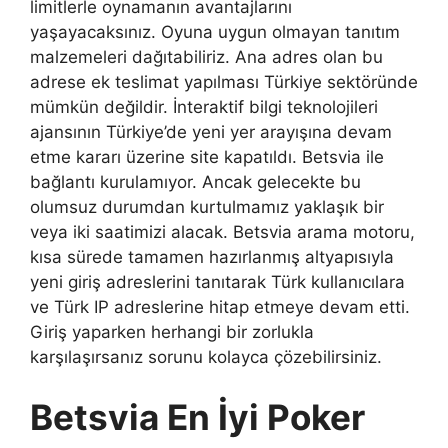
limitlerle oynamanın avantajlarını
yaşayacaksınız. Oyuna uygun olmayan tanıtım
malzemeleri dağıtabiliriz. Ana adres olan bu
adrese ek teslimat yapılması Türkiye sektöründe
mümkün değildir. İnteraktif bilgi teknolojileri
ajansının Türkiye’de yeni yer arayışına devam
etme kararı üzerine site kapatıldı. Betsvia ile
bağlantı kurulamıyor. Ancak gelecekte bu
olumsuz durumdan kurtulmamız yaklaşık bir
veya iki saatimizi alacak. Betsvia arama motoru,
kısa sürede tamamen hazırlanmış altyapısıyla
yeni giriş adreslerini tanıtarak Türk kullanıcılara
ve Türk IP adreslerine hitap etmeye devam etti.
Giriş yaparken herhangi bir zorlukla
karşılaşırsanız sorunu kolayca çözebilirsiniz.
Betsvia En İyi Poker