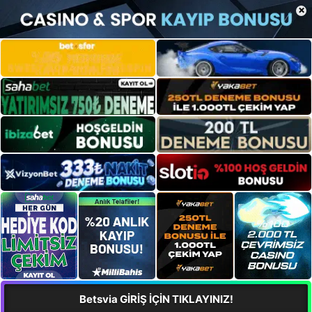
×
Betsvia GİRİŞ İÇİN TIKLAYINIZ!