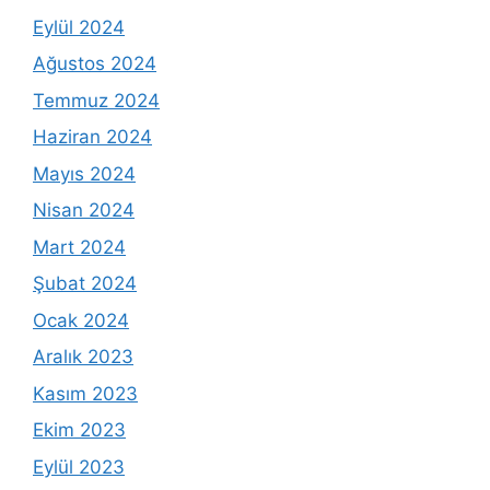
Eylül 2024
Ağustos 2024
Temmuz 2024
Haziran 2024
Mayıs 2024
Nisan 2024
Mart 2024
Şubat 2024
Ocak 2024
Aralık 2023
Kasım 2023
Ekim 2023
Eylül 2023