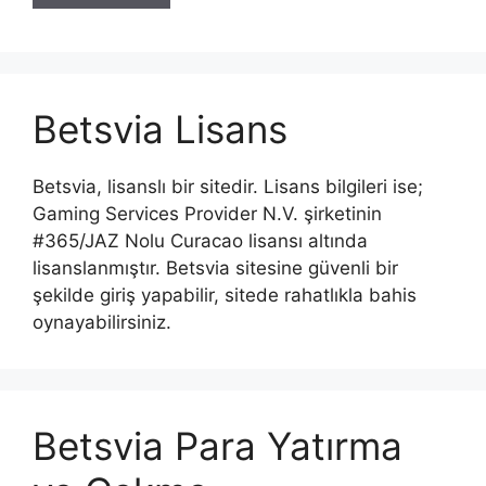
Betsvia Lisans
Betsvia, lisanslı bir sitedir. Lisans bilgileri ise;
Gaming Services Provider N.V. şirketinin
#365/JAZ Nolu Curacao lisansı altında
lisanslanmıştır. Betsvia sitesine güvenli bir
şekilde giriş yapabilir, sitede rahatlıkla bahis
oynayabilirsiniz.
Betsvia Para Yatırma