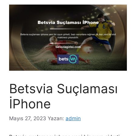
Betsvia Suçlaması
İPhone
Mayıs 27, 2023
Yazarı:
admin