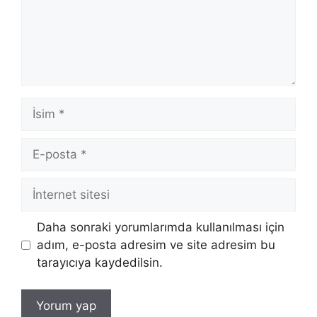
İsim
E-
posta
İnternet
sitesi
Daha sonraki yorumlarımda kullanılması için
adım, e-posta adresim ve site adresim bu
tarayıcıya kaydedilsin.