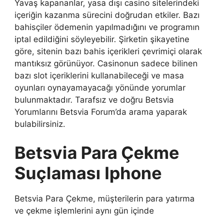
Yavaş kapananlar, yasa dışı casino sitelerindeki
içeriğin kazanma sürecini doğrudan etkiler. Bazı
bahisçiler ödemenin yapılmadığını ve programın
iptal edildiğini söyleyebilir. Şirketin şikayetine
göre, sitenin bazı bahis içerikleri çevrimiçi olarak
mantıksız görünüyor. Casinonun sadece bilinen
bazı slot içeriklerini kullanabileceği ve masa
oyunları oynayamayacağı yönünde yorumlar
bulunmaktadır. Tarafsız ve doğru Betsvia
Yorumlarını Betsvia Forum’da arama yaparak
bulabilirsiniz.
Betsvia Para Çekme
Suçlaması Iphone
Betsvia Para Çekme, müşterilerin para yatırma
ve çekme işlemlerini aynı gün içinde