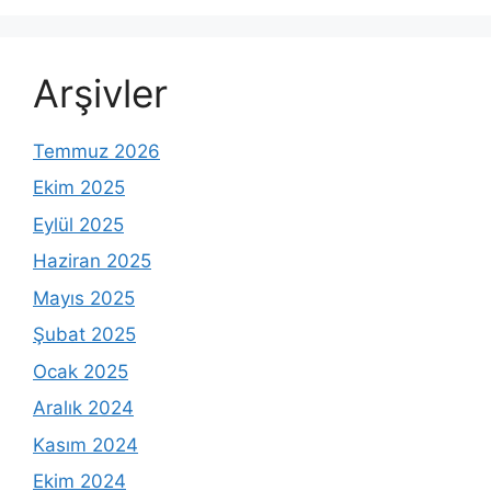
Arşivler
Temmuz 2026
Ekim 2025
Eylül 2025
Haziran 2025
Mayıs 2025
Şubat 2025
Ocak 2025
Aralık 2024
Kasım 2024
Ekim 2024