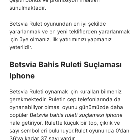
çeşitli bonus ve promosyon fırsatları
sunulmaktadır.
Betsvia Rulet oyunundan en iyi şekilde
yararlanmak ve en yeni tekliflerden yararlanmak
için üye olmanız, ilk yatırımınızı yapmanız
yeterlidir.
Betsvia Bahis Ruleti Suçlaması
Iphone
Betsvia Ruleti oynamak için kuralları bilmeniz
gerekmektedir. Ruletin cep telefonlarında da
oynanabiliyor olması oyunu günümüzde daha
popüler
Betsvia bahis ruleti suçlaması iphone
hale getiriyor. Rulette küçük bir top, çıkrık ve
sayı sembolleri bulunuyor.Rulet oyununda 0’dan
36’ya kadar 37 sayı vardır.