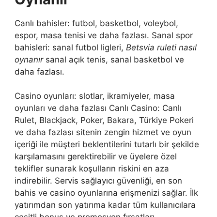
Canlı bahisler: futbol, ​​basketbol, ​​voleybol,
espor, masa tenisi ve daha fazlası. Sanal spor
bahisleri: sanal futbol ligleri,
Betsvia ruleti nasıl
oynanır
sanal açık tenis, sanal basketbol ve
daha fazlası.
Casino oyunları: slotlar, ikramiyeler, masa
oyunları ve daha fazlası Canlı Casino: Canlı
Rulet, Blackjack, Poker, Bakara, Türkiye Pokeri
ve daha fazlası sitenin zengin hizmet ve oyun
içeriği ile müşteri beklentilerini tutarlı bir şekilde
karşılamasını gerektirebilir ve üyelere özel
teklifler sunarak koşulların riskini en aza
indirebilir. Servis sağlayıcı güvenliği, en son
bahis ve casino oyunlarına erişmenizi sağlar. İlk
yatırımdan son yatırıma kadar tüm kullanıcılara