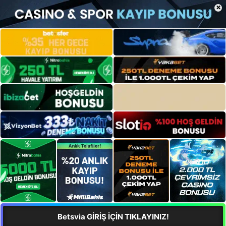
×
Betsvia GİRİŞ İÇİN TIKLAYINIZ!