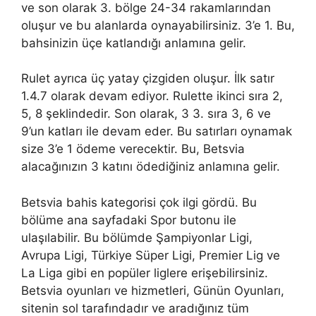
ve son olarak 3. bölge 24-34 rakamlarından
oluşur ve bu alanlarda oynayabilirsiniz. 3’e 1. Bu,
bahsinizin üçe katlandığı anlamına gelir.
Rulet ayrıca üç yatay çizgiden oluşur. İlk satır
1.4.7 olarak devam ediyor. Rulette ikinci sıra 2,
5, 8 şeklindedir. Son olarak, 3 3. sıra 3, 6 ve
9’un katları ile devam eder. Bu satırları oynamak
size 3’e 1 ödeme verecektir. Bu, Betsvia
alacağınızın 3 katını ödediğiniz anlamına gelir.
Betsvia bahis kategorisi çok ilgi gördü. Bu
bölüme ana sayfadaki Spor butonu ile
ulaşılabilir. Bu bölümde Şampiyonlar Ligi,
Avrupa Ligi, Türkiye Süper Ligi, Premier Lig ve
La Liga gibi en popüler liglere erişebilirsiniz.
Betsvia oyunları ve hizmetleri, Günün Oyunları,
sitenin sol tarafındadır ve aradığınız tüm