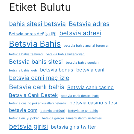
Etiket Bulutu
bahis sitesi betsvia
Betsvia adres
betsvia adresi
Betsvia adres değişikliği
Betsvia Bahis
betsvia bahis analizi forumları
betsvia bahis faaliyeti
betsvia bahis kullanıcıları
Betsvia bahis sitesi
betsvia bahis soruları
betsvia bonus
betsvia canli
betsvia bahis web
betsvia canli maç izle
Betsvia canlı bahis
Betsvia canlı casino
Betsvia Canlı Destek
betsvia canlı destek hattı
betsvia casino sitesi
betsvia casino poker kuralları nelerdir
betsvia com
betsvia endüstri
betsvia en i̇yi bahis
betsvia en i̇yi poker
betsvia gerçek zamanlı i̇letim sistemleri
betsvia girisi
betsvia giris twitter