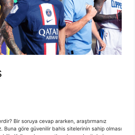
ş
elerdir? Bir soruya cevap ararken, araştırmanız
. Buna göre güvenilir bahis sitelerinin sahip olması