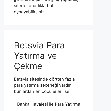
sitede rahatlıkla bahis
oynayabilirsiniz.
Betsvia Para
Yatırma ve
Çekme
Betsvia sitesinde dörtten fazla
para yatırma seçeneği vardır
bunlardan en popülerleri ise;
- Banka Havalesi ile Para Yatırma