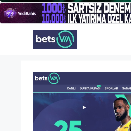
İçeriğe
atla