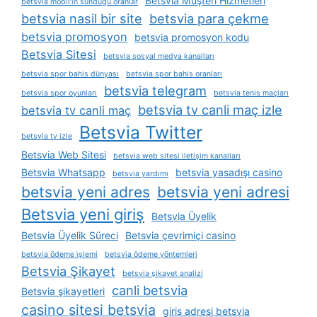
Betsvia Müşteri Hizmetleri
betsvia mobil’in sunduğu oranlar
betsvia nasil bir site
betsvia para çekme
betsvia promosyon
betsvia promosyon kodu
Betsvia Sitesi
betsvia sosyal medya kanalları
betsvia spor bahis dünyası
betsvia spor bahis oranları
betsvia telegram
betsvia spor oyunları
betsvia tenis maçları
betsvia tv canli maç izle
betsvia tv canli maç
Betsvia Twitter
betsvia tv izle
Betsvia Web Sitesi
betsvia web sitesi i̇letişim kanalları
Betsvia Whatsapp
betsvia yasadışı casino
betsvia yardımı
betsvia yeni adres
betsvia yeni adresi
Betsvia yeni giriş
Betsvia Üyelik
Betsvia Üyelik Süreci
Betsvia çevrimiçi casino
betsvia ödeme i̇şlemi
betsvia ödeme yöntemleri
Betsvia Şikayet
betsvia şikayet analizi
canli betsvia
Betsvia şikayetleri
casino sitesi betsvia
giris adresi betsvia