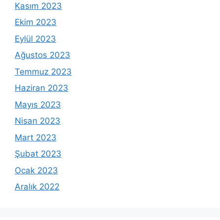
Kasım 2023
Ekim 2023
Eylül 2023
Ağustos 2023
Temmuz 2023
Haziran 2023
Mayıs 2023
Nisan 2023
Mart 2023
Şubat 2023
Ocak 2023
Aralık 2022