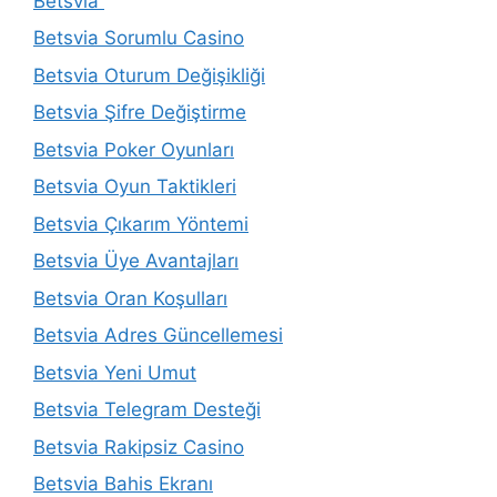
Betsvia
Betsvia Sorumlu Casino
Betsvia Oturum Değişikliği
Betsvia Şifre Değiştirme
Betsvia Poker Oyunları
Betsvia Oyun Taktikleri
Betsvia Çıkarım Yöntemi
Betsvia Üye Avantajları
Betsvia Oran Koşulları
Betsvia Adres Güncellemesi
Betsvia Yeni Umut
Betsvia Telegram Desteği
Betsvia Rakipsiz Casino
Betsvia Bahis Ekranı