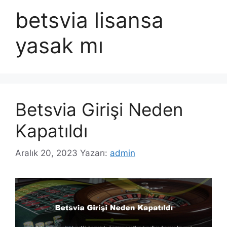
betsvia lisansa
yasak mı
Betsvia Girişi Neden
Kapatıldı
Aralık 20, 2023
Yazarı:
admin