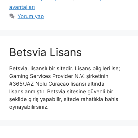
avantajları
Yorum yap
Betsvia Lisans
Betsvia, lisanslı bir sitedir. Lisans bilgileri ise;
Gaming Services Provider N.V. şirketinin
#365/JAZ Nolu Curacao lisansı altında
lisanslanmıştır. Betsvia sitesine güvenli bir
şekilde giriş yapabilir, sitede rahatlıkla bahis
oynayabilirsiniz.