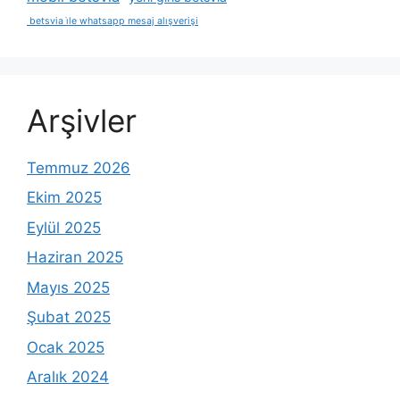
betsvia i̇le whatsapp mesaj alışverişi
Arşivler
Temmuz 2026
Ekim 2025
Eylül 2025
Haziran 2025
Mayıs 2025
Şubat 2025
Ocak 2025
Aralık 2024