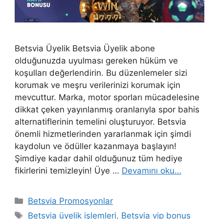
Betsvia Üyelik Betsvia Üyelik abone
olduğunuzda uyulması gereken hüküm ve
koşulları değerlendirin. Bu düzenlemeler sizi
korumak ve meşru verilerinizi korumak için
mevcuttur. Marka, motor sporları mücadelesine
dikkat çeken yayınlanmış oranlarıyla spor bahis
alternatiflerinin temelini oluşturuyor. Betsvia
önemli hizmetlerinden yararlanmak için şimdi
kaydolun ve ödüller kazanmaya başlayın!
Şimdiye kadar dahil olduğunuz tüm hediye
fikirlerini temizleyin! Üye …
Devamını oku…
Kategoriler
Betsvia Promosyonlar
Etiketler
Betsvia üyelik işlemleri
,
Betsvia vip bonus