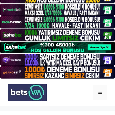
İçeriğe
atla
Menü