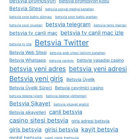
betsvia promosyon
betsvia promosyon kodu
Betsvia Sitesi
betsvia sosyal medya kanalları
betsvia spor bahis dünyası
betsvia spor bahis oranları
betsvia telegram
betsvia spor oyunları
betsvia tenis maçları
betsvia tv canli maç izle
betsvia tv canli maç
Betsvia Twitter
betsvia tv izle
Betsvia Web Sitesi
betsvia web sitesi i̇letişim kanalları
Betsvia Whatsapp
betsvia yasadışı casino
betsvia yardımı
betsvia yeni adres
betsvia yeni adresi
Betsvia yeni giriş
Betsvia Üyelik
Betsvia Üyelik Süreci
Betsvia çevrimiçi casino
betsvia ödeme i̇şlemi
betsvia ödeme yöntemleri
Betsvia Şikayet
betsvia şikayet analizi
canli betsvia
Betsvia şikayetleri
casino sitesi betsvia
giris adresi betsvia
kayit betsvia
giris betsvia
girisi betsvia
mobil betsvia
yeni giris betsvia