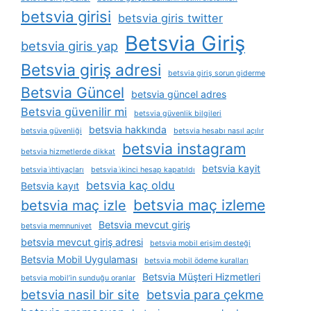
betsvia girisi
betsvia giris twitter
Betsvia Giriş
betsvia giris yap
Betsvia giriş adresi
betsvia giriş sorun giderme
Betsvia Güncel
betsvia güncel adres
Betsvia güvenilir mi
betsvia güvenlik bilgileri
betsvia hakkında
betsvia güvenliği
betsvia hesabı nasıl açılır
betsvia instagram
betsvia hizmetlerde dikkat
betsvia kayit
betsvia i̇htiyaçları
betsvia i̇kinci hesap kapatıldı
betsvia kaç oldu
Betsvia kayıt
betsvia maç izleme
betsvia maç izle
Betsvia mevcut giriş
betsvia memnuniyet
betsvia mevcut giriş adresi
betsvia mobil erişim desteği
Betsvia Mobil Uygulaması
betsvia mobil ödeme kuralları
Betsvia Müşteri Hizmetleri
betsvia mobil’in sunduğu oranlar
betsvia nasil bir site
betsvia para çekme