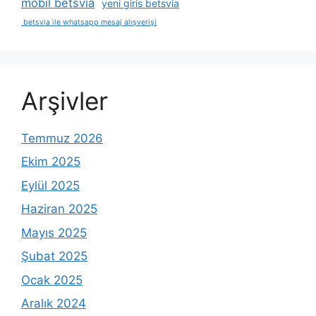
mobil betsvia
yeni giris betsvia
betsvia i̇le whatsapp mesaj alışverişi
Arşivler
Temmuz 2026
Ekim 2025
Eylül 2025
Haziran 2025
Mayıs 2025
Şubat 2025
Ocak 2025
Aralık 2024