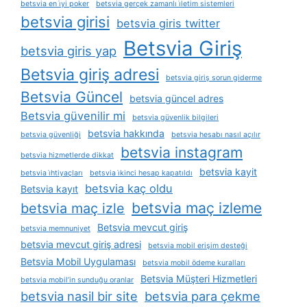
betsvia en i̇yi poker
betsvia gerçek zamanlı i̇letim sistemleri
betsvia girisi
betsvia giris twitter
Betsvia Giriş
betsvia giris yap
Betsvia giriş adresi
betsvia giriş sorun giderme
Betsvia Güncel
betsvia güncel adres
Betsvia güvenilir mi
betsvia güvenlik bilgileri
betsvia hakkında
betsvia güvenliği
betsvia hesabı nasıl açılır
betsvia instagram
betsvia hizmetlerde dikkat
betsvia kayit
betsvia i̇htiyaçları
betsvia i̇kinci hesap kapatıldı
betsvia kaç oldu
Betsvia kayıt
betsvia maç izleme
betsvia maç izle
Betsvia mevcut giriş
betsvia memnuniyet
betsvia mevcut giriş adresi
betsvia mobil erişim desteği
Betsvia Mobil Uygulaması
betsvia mobil ödeme kuralları
Betsvia Müşteri Hizmetleri
betsvia mobil’in sunduğu oranlar
betsvia nasil bir site
betsvia para çekme