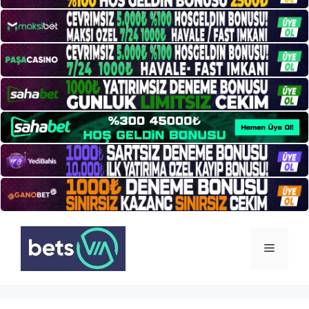
İçeriğe
atla
Menü