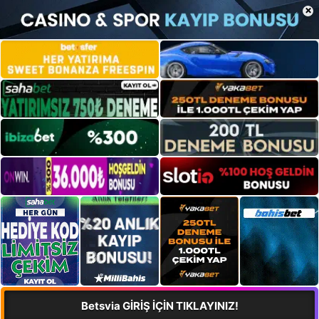
×
Betsvia GİRİŞ İÇİN TIKLAYINIZ!