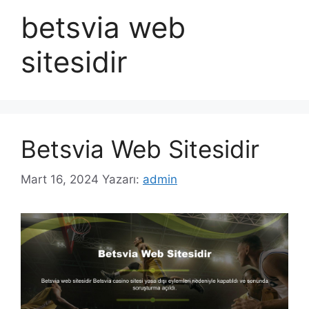
betsvia web
sitesidir
Betsvia Web Sitesidir
Mart 16, 2024
Yazarı:
admin