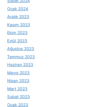
Şubat 2024
Ocak 2024
Aralık 2023
Kasım 2023
Ekim 2023
Eylül 2023
Ağustos 2023
Temmuz 2023
Haziran 2023
Mayıs 2023
Nisan 2023
Mart 2023
Şubat 2023
Ocak 2023