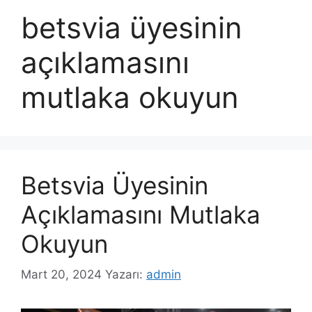
betsvia üyesinin
açıklamasını
mutlaka okuyun
Betsvia Üyesinin
Açıklamasını Mutlaka
Okuyun
Mart 20, 2024
Yazarı:
admin