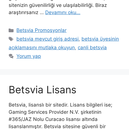
sitenizin güvenilirliği ve ulaşılabilirliği. Biraz
araştırırsanız …
Devamını oku…
Kategoriler
Betsvia Promosyonlar
Etiketler
betsvia mevcut giriş adresi
,
betsvia üyesinin
açıklamasını mutlaka okuyun
,
canli betsvia
Yorum yap
Betsvia Lisans
Betsvia, lisanslı bir sitedir. Lisans bilgileri ise;
Gaming Services Provider N.V. şirketinin
#365/JAZ Nolu Curacao lisansı altında
lisanslanmıştır. Betsvia sitesine güvenli bir