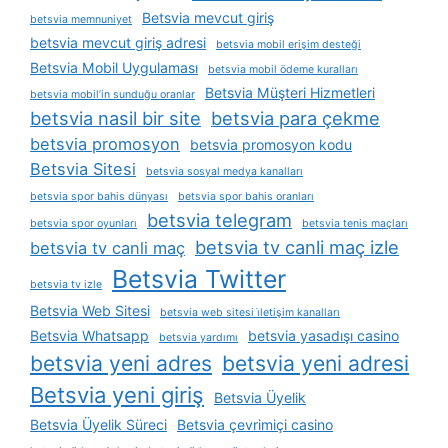
Betsvia mevcut giriş
betsvia memnuniyet
betsvia mevcut giriş adresi
betsvia mobil erişim desteği
Betsvia Mobil Uygulaması
betsvia mobil ödeme kuralları
Betsvia Müşteri Hizmetleri
betsvia mobil’in sunduğu oranlar
betsvia nasil bir site
betsvia para çekme
betsvia promosyon
betsvia promosyon kodu
Betsvia Sitesi
betsvia sosyal medya kanalları
betsvia spor bahis dünyası
betsvia spor bahis oranları
betsvia telegram
betsvia spor oyunları
betsvia tenis maçları
betsvia tv canli maç izle
betsvia tv canli maç
Betsvia Twitter
betsvia tv izle
Betsvia Web Sitesi
betsvia web sitesi i̇letişim kanalları
Betsvia Whatsapp
betsvia yasadışı casino
betsvia yardımı
betsvia yeni adres
betsvia yeni adresi
Betsvia yeni giriş
Betsvia Üyelik
Betsvia Üyelik Süreci
Betsvia çevrimiçi casino