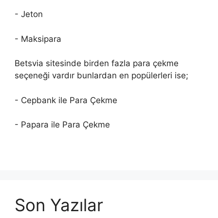
- Jeton
- Maksipara
Betsvia sitesinde birden fazla para çekme
seçeneği vardır bunlardan en popülerleri ise;
- Cepbank ile Para Çekme
- Papara ile Para Çekme
Son Yazılar