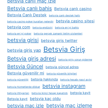
betsvia canli maç izle
Betsvia canlı bahis
Betsvia canlı casino
Betsvia Canlı Destek
betsvia canlı destek hattı
betsvia casino sitesi
betsvia casino poker kuralları nelerdir
betsvia com
betsvia endüstri
betsvia en i̇yi bahis
betsvia en i̇yi poker
betsvia gerçek zamanlı i̇letim sistemleri
betsvia girisi
betsvia giris twitter
Betsvia Giriş
betsvia giris yap
Betsvia giriş adresi
betsvia giriş sorun giderme
Betsvia Güncel
betsvia güncel adres
Betsvia güvenilir mi
betsvia güvenlik bilgileri
betsvia hakkında
betsvia güvenliği
betsvia hesabı nasıl açılır
betsvia instagram
betsvia hizmetlerde dikkat
betsvia kayit
betsvia i̇htiyaçları
betsvia i̇kinci hesap kapatıldı
betsvia kaç oldu
Betsvia kayıt
betsvia maç izleme
betsvia maç izle