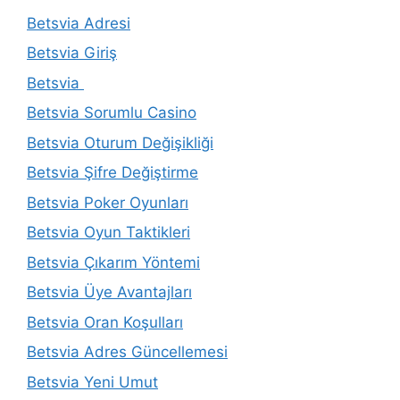
Betsvia Adresi
Betsvia Giriş
Betsvia
Betsvia Sorumlu Casino
Betsvia Oturum Değişikliği
Betsvia Şifre Değiştirme
Betsvia Poker Oyunları
Betsvia Oyun Taktikleri
Betsvia Çıkarım Yöntemi
Betsvia Üye Avantajları
Betsvia Oran Koşulları
Betsvia Adres Güncellemesi
Betsvia Yeni Umut