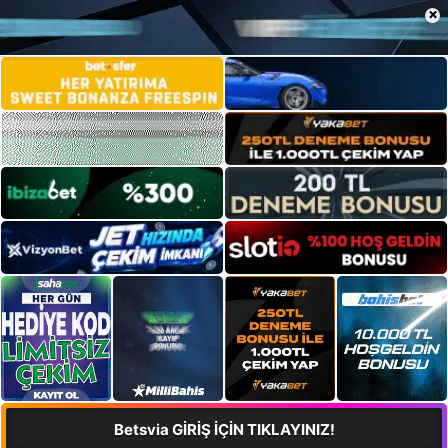
×
Betsvia GİRİŞ İÇİN TIKLAYINIZ!