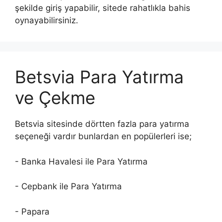
şekilde giriş yapabilir, sitede rahatlıkla bahis
oynayabilirsiniz.
Betsvia Para Yatırma
ve Çekme
Betsvia sitesinde dörtten fazla para yatırma
seçeneği vardır bunlardan en popülerleri ise;
- Banka Havalesi ile Para Yatırma
- Cepbank ile Para Yatırma
- Papara